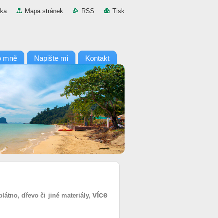
nka
Mapa stránek
RSS
Tisk
o mně
Napište mi
Kontakt
více
látno, dřevo či jiné materiály,