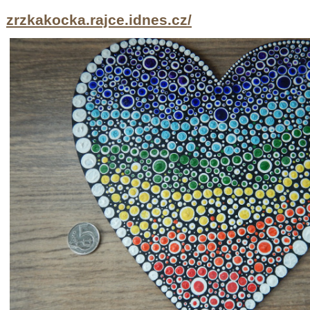
zrzkakocka.rajce.idnes.cz/