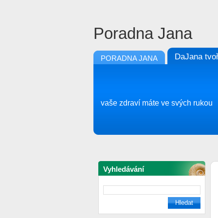
Poradna Jana
DaJana tvoř
PORADNA JANA
vaše zdraví máte ve svých rukou
Vyhledávání