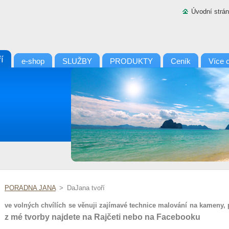
Úvodní strá
í
e-shop
SLUŽBY
PRODUKTY
Ceník
Více 
PORADNA JANA
>
DaJana tvoří
ve volných chvílích se věnuji zajímavé technice malování na kameny, p
z mé tvorby najdete na Rajčeti nebo na Facebooku